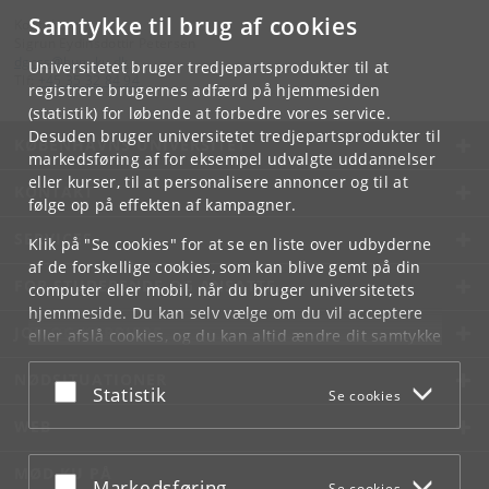
Samtykke til brug af cookies
Kontakt:
Sigrun Eydinsdottir Petersen
dgcss
@
hum
.
ku
.
dk
Universitetet bruger tredjepartsprodukter til at
Tlf:
+45 35 32 84 94
registrere brugernes adfærd på hjemmesiden
(statistik) for løbende at forbedre vores service.
Desuden bruger universitetet tredjepartsprodukter til
KØBENHAVNS UNIVERSITET
markedsføring af for eksempel udvalgte uddannelser
eller kurser, til at personalisere annoncer og til at
KONTAKT
følge op på effekten af kampagner.
SERVICES
Klik på "Se cookies" for at se en liste over udbyderne
af de forskellige cookies, som kan blive gemt på din
FOR STUDERENDE OG ANSATTE
computer eller mobil, når du bruger universitetets
hjemmeside. Du kan selv vælge om du vil acceptere
JOB OG KARRIERE
eller afslå cookies, og du kan altid ændre dit samtykke
under
Cookie- og privatlivspolitik
som du finder i
NØDSITUATIONER
bunden af hver side.
Acceptér eller afslå
Statistik
Se cookies
Googles privatlivspolitik
WEB
MØD KU PÅ
Acceptér eller afslå
Markedsføring
Se cookies