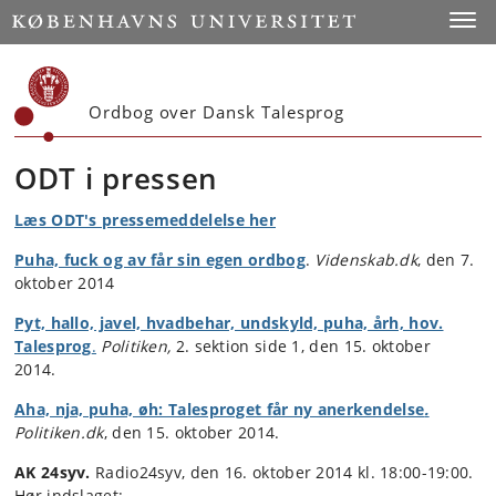
Start
Toggl
Ordbog over Dansk Talesprog
ODT i pressen
Læs ODT's pressemeddelelse her
Puha, fuck og av får sin egen ordbog
.
Videnskab.dk
, den 7.
oktober 2014
Pyt, hallo, javel, hvadbehar, undskyld, puha, årh, hov.
Talesprog
.
Politiken,
2. sektion side 1, den 15. oktober
2014.
Aha, nja, puha, øh: Talesproget får ny anerkendelse
.
Politiken.dk
, den 15. oktober 2014.
AK 24syv.
Radio24syv, den 16. oktober 2014 kl. 18:00-19:00.
Hør indslaget: