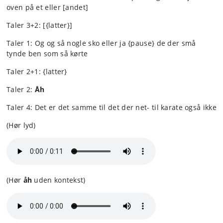
oven på et eller [andet]
Taler 3+2: [{latter}]
Taler 1: Og og så nogle sko eller ja {pause} de der små
tynde ben som så kørte
Taler 2+1: {latter}
Taler 2:
Å
h
Taler 4: Det er det samme til det der net- til karate også ikke
(Hør lyd)
(Hør
åh
uden kontekst)