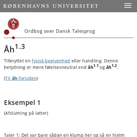
Start
Toggl
Ordbog over Dansk Talesprog
1.3
Åh
Tilknyttet en
fysisk begivenhed
eller handling. Denne
1.1
1.2
betydning er mere følelsesneutral end
åh
og
åh
.
(
Til
åh
-forsiden
)
Eksempel 1
(Afslutning på latter)
Taler 1: Det var bare sådan en klump her og så en hjelm