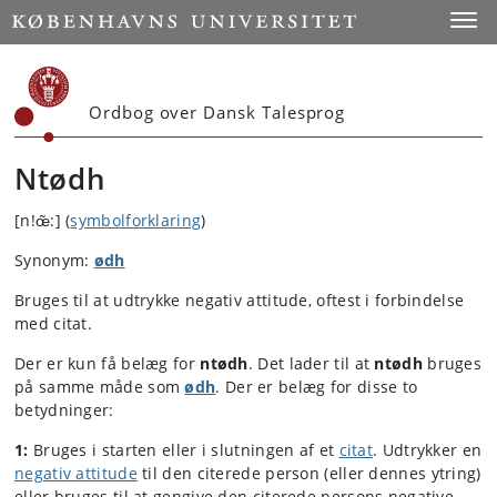
Start
Toggl
Ordbog over Dansk Talesprog
Ntødh
[n!œ̃:] (
symbolforklaring
)
Synonym:
ødh
Bruges til at udtrykke negativ attitude, oftest i forbindelse
med citat.
Der er kun få belæg for
ntødh
. Det lader til at
ntødh
bruges
på samme måde som
ødh
. Der er belæg for disse to
betydninger:
1:
Bruges i starten eller i slutningen af et
citat
. Udtrykker en
negativ attitude
til den citerede person (eller dennes ytring)
eller bruges til at gengive den citerede persons negative