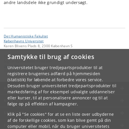
andre landsdele ikke grundigt undersøgt.
Det Humanistiske Fakultet
Københavns Universitet
Karen Blixens Plads 8, 2300 København S
Samtykke til brug af cookies
Kontakt:
Sigrun Eydinsdottir Petersen
dgcss
@
hum
.
ku
.
dk
Universitetet bruger tredjepartsprodukter til at
Tlf:
+45 35 32 84 94
registrere brugernes adfærd på hjemmesiden
(statistik) for løbende at forbedre vores service.
Desuden bruger universitetet tredjepartsprodukter til
KØBENHAVNS UNIVERSITET
markedsføring af for eksempel udvalgte uddannelser
eller kurser, til at personalisere annoncer og til at
KONTAKT
følge op på effekten af kampagner.
SERVICES
Klik på "Se cookies" for at se en liste over udbyderne
af de forskellige cookies, som kan blive gemt på din
FOR STUDERENDE OG ANSATTE
computer eller mobil, når du bruger universitetets