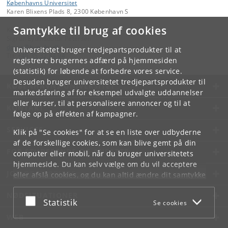
Københavns Universitet
Karen Blixens Plads 8, 2300 København S
Samtykke til brug af cookies
Kontakt:
Sigrun Eydinsdottir Petersen
dgcss
@
hum
.
ku
.
dk
Universitetet bruger tredjepartsprodukter til at
Tlf:
+45 35 32 84 94
registrere brugernes adfærd på hjemmesiden
(statistik) for løbende at forbedre vores service.
Desuden bruger universitetet tredjepartsprodukter til
KØBENHAVNS UNIVERSITET
markedsføring af for eksempel udvalgte uddannelser
eller kurser, til at personalisere annoncer og til at
KONTAKT
følge op på effekten af kampagner.
SERVICES
Klik på "Se cookies" for at se en liste over udbyderne
af de forskellige cookies, som kan blive gemt på din
FOR STUDERENDE OG ANSATTE
computer eller mobil, når du bruger universitetets
hjemmeside. Du kan selv vælge om du vil acceptere
JOB OG KARRIERE
eller afslå cookies, og du kan altid ændre dit samtykke
under
Cookie- og privatlivspolitik
som du finder i
NØDSITUATIONER
bunden af hver side.
Acceptér eller afslå
Statistik
Se cookies
Googles privatlivspolitik
WEB