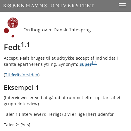
Start
Toggl
Ordbog over Dansk Talesprog
1.1
Fedt
Accept.
Fedt
bruges til at udtrykke accept af indholdet i
1.1
samtalepartnerens ytring. Synonym:
Super
(
Til
fedt
-forsiden
)
Eksempel 1
(Interviewer er ved at gå ud af rummet efter opstart af et
gruppeinterview)
Taler 1 (interviewer): Herligt (.) vi er lige [her] udenfor
Taler 2: [Yes]