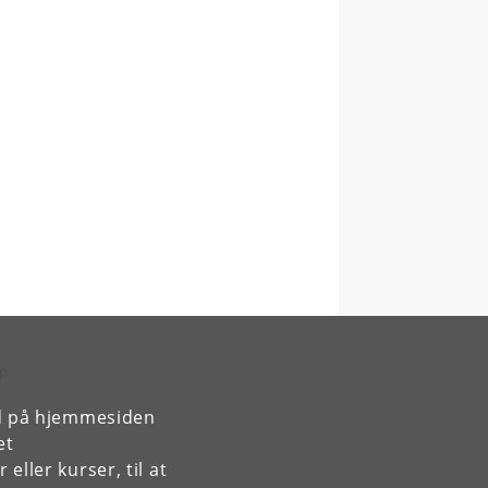
op
rd på hjemmesiden
et
ller kurser, til at