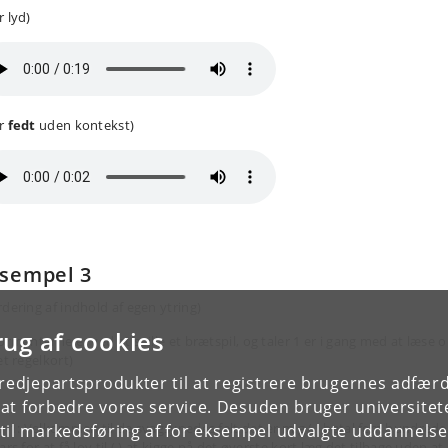
r lyd)
r
fedt
uden kontekst)
sempel 3
rdering af indhold af egen ytring)
rug af cookies
ormanterne er ved at spille et brætspil, og taler 1 er i gang med at læse 
et regelkort)
tredjepartsprodukter til at registrere brugernes adfæ
e at forbedre vores service. Desuden bruger universitet
er 1: Velkommen til de svagsynedes felt det er mig (.) betal fem hundrede
il markedsføring af for eksempel udvalgte uddannelser e
ars for at få lov til (.) at kigge på det øverste kort læg det tilbage uden at