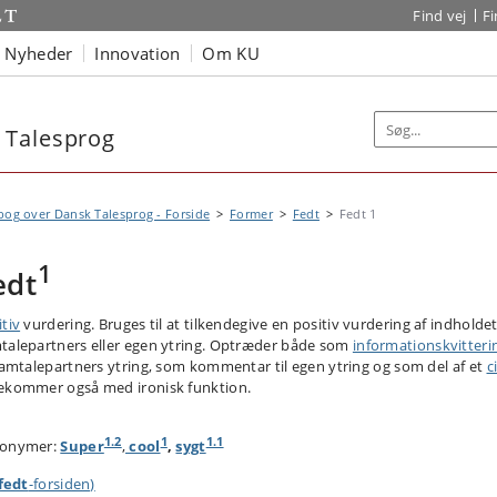
Find vej
F
Nyheder
Innovation
Om KU
 Talesprog
og over Dansk Talesprog - Forside
Former
Fedt
Fedt 1
1
edt
itiv
vurdering. Bruges til at tilkendegive en positiv vurdering af indholdet
talepartners eller egen ytring. Optræder både som
informationskvitteri
 samtalepartners ytring, som kommentar til egen ytring og som del af et
c
ekommer også med ironisk funktion.
1.2
1
1.1
onymer:
Super
,
cool
,
sygt
fedt
-forsiden)