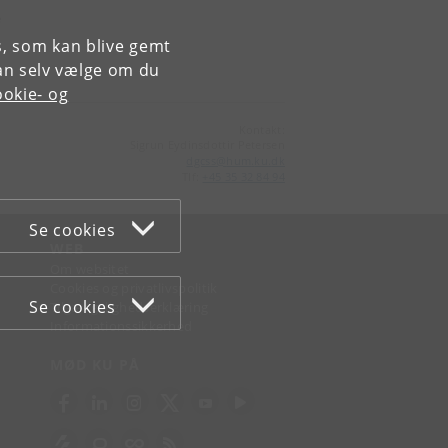
e
es, som kan blive gemt
an selv vælge om du
okie- og
Kontakt:
Sigrun Eydinsdottir Petersen
dgcss
@
hum
.
ku
.
dk
Tlf:
+45 35 32 84 94
Se cookies
WEB
Om websitet
Cookies og privatlivspolitik
Se cookies
Tilgængelighedserklæring
Informationssikkerhed
MØD KU PÅ