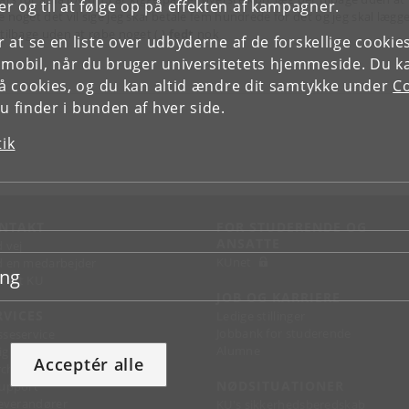
r og til at følge op på effekten af kampagner.
e noget det vil sige jeg skal betale fem hundrede for det og jeg skal lægg
 tilbage uden at røbe noget (.)
fedt
nok
or at se en liste over udbyderne af de forskellige cooki
 mobil, når du bruger universitetets hjemmeside. Du k
slå cookies, og du kan altid ændre dit samtykke under
Co
 finder i bunden af hver side.
tik
NTAKT
FOR STUDERENDE OG
ANSATTE
d vej
KUnet
d en medarbejder
ing
takt KU
JOB OG KARRIERE
RVICES
Ledige stillinger
Jobbank for studerende
sseservice
Alumne
ignguide
Acceptér alle
chandise
NØDSITUATIONER
support
 leverandører
KU's sikkerhedsberedskab