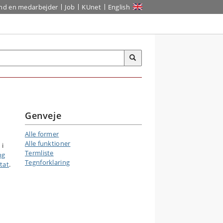
ind en medarbejder
Job
KUnet
English
Genveje
Alle former
Alle funktioner
 i
Termliste
ng
Tegnforklaring
itat
.