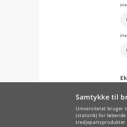
(Hø
(Hø
Ek
(Vu
Samtykke til b
(Inf
fra 
Universitetet bruger 
(statistik) for løbend
Tal
tredjepartsprodukter t
doll