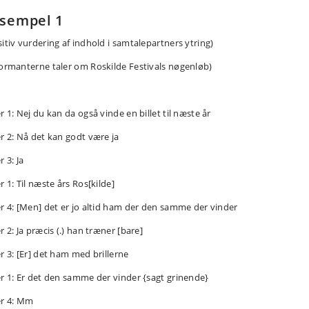
sempel 1
sitiv vurdering af indhold i samtalepartners ytring)
formanterne taler om Roskilde Festivals nøgenløb)
r 1: Nej du kan da også vinde en billet til næste år
er 2: Nå det kan godt være ja
r 3: Ja
r 1: Til næste års Ros[kilde]
er 4: [Men] det er jo altid ham der den samme der vinder
r 2: Ja præcis (.) han træner [bare]
er 3: [Er] det ham med brillerne
er 1: Er det den samme der vinder {sagt grinende}
er 4: Mm