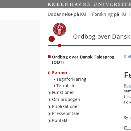
Start
Uddannelse på KU
Forskning på KU
Ordbog over Dansk
Ordbog over Dansk Talesprog
Ordb
(ODT)
Former
F
Tegnforklaring
Termliste
Pos
sam
Funktioner
til
Om ordbogen
For
Publikationer
Presseomtale
Syn
Kontakt
(
Til