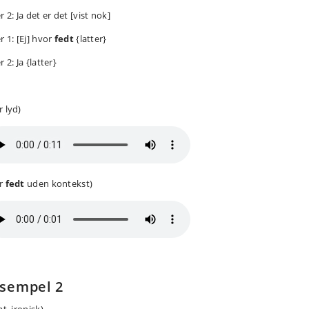
r 2: Ja det er det [vist nok]
r 1: [Ej] hvor
fedt
{latter}
r 2: Ja {latter}
r lyd)
r
fedt
uden kontekst)
sempel 2