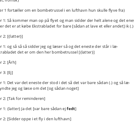
at, ironisk)
ler 1 fortæller om en bombetrussel i en lufthavn hun skulle flyve fra)
er 1: Så kommer man op på flyet og man sidder der helt alene og det ene
er det er at købe Ekstrabladet for bare [sådan at lave et eller andet] ik (.)
r 2: [{latter}]
r 1: og så så så sidder jeg og læser så og det eneste der står i læ-
trabladet det er om den her bombetrussel [{latter}]
r 2: [Årh]
r 3: [Ej]
r 1: Det var det eneste der stod i det så det var bare sådan (.) og så læ-
yndte jeg og læse om det [og sådan noget]
er 2: [Tak for reminderen]
r 1: {latter} Ja det [var bare sådan ej
fedt
]
r 2: [Sidder oppe i et fly i den lufthavn]